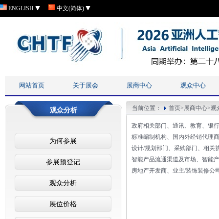
ENGLISH
中文(简体)
网站首页
关于展会
展商中心
观众中心
当前位置：
首页
>
展商中心
>
观
观众分析
政府相关部门、通讯、教育、银行
标准编制机构、国内外经销代理商、
为何参展
设计/规划部门、采购部门、相关
智能产品流通渠道及市场、智能
参展预登记
房地产开发商、业主/装饰装修公
观众分析
展位价格