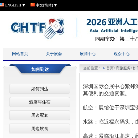
ENGLISH
中文(简体)
网站首页
关于展会
展商中心
观众中心
当前位置：
首页
>
商旅服务
>
如
如何到达
深圳国际会展中心紧邻
如何到达
其便利的交通资源。
酒店与住宿
航空：展馆位于深圳宝安
周边配套
水路：临近福永码头，
周边饮食
高速：紧临沿江高速，经